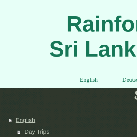
Rainfo
Sri Lank
English
Deuts
English
Day Trips